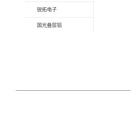
锐拓电子
国光叠层铝
合作伙伴