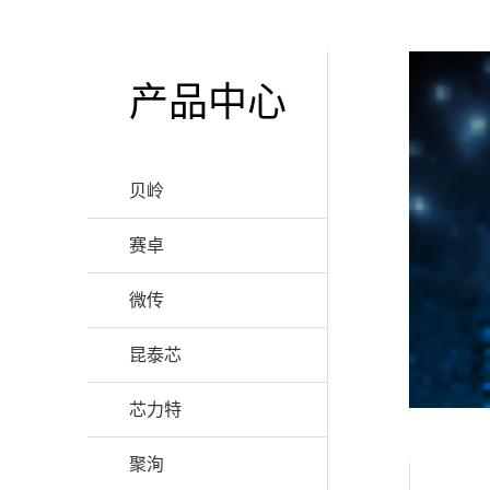
产品中心
贝岭
赛卓
微传
昆泰芯
芯力特
聚洵