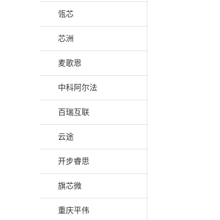
瓴芯
芯洲
麦歌恩
中科阿尔法
百瑞互联
云途
开步睿思
旗芯微
重庆平伟